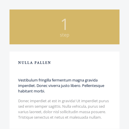
1
step
NULLA PALLEN
Vestibulum fringilla fermentum magna gravida
imperdiet. Donec viverra justo libero. Pellentesque
habitant morbi.
Donec imperdiet at est in gravida! Ut imperdiet purus
sed enim semper sagittis. Nulla vehicula, purus sed
varius laoreet, dolor nisl sollicitudin massa posuere.
Tristique senectus et netus et malesuada nullam.