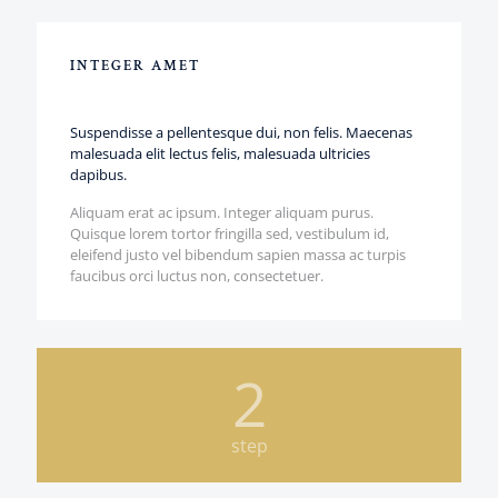
INTEGER AMET
Suspendisse a pellentesque dui, non felis. Maecenas
malesuada elit lectus felis, malesuada ultricies
dapibus.
Aliquam erat ac ipsum. Integer aliquam purus.
Quisque lorem tortor fringilla sed, vestibulum id,
eleifend justo vel bibendum sapien massa ac turpis
faucibus orci luctus non, consectetuer.
2
step