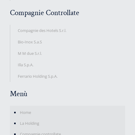
Compagnie Controllate
Compagnie des Hotels S.r.l.
Bio-Inox S.a.S
M M due S.r.l.
Illa S.p.A.
Ferrario Holding S.p.A.
Menù
Home
La Holding
Compagnie controllate